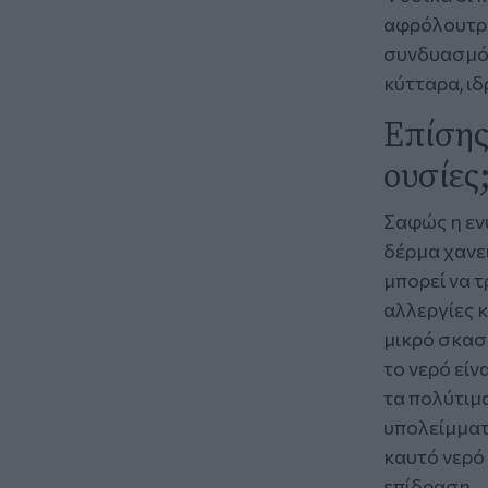
αφρόλουτρα 
συνδυασμό 
κύτταρα, ιδ
Επίσης
ουσίες
Σαφώς η εν
δέρμα χανει
μπορεί να τ
αλλεργίες κ
μικρό σκασί
το νερό εί
τα πολύτιμα
υπολείμματα
καυτό νερό 
επίδραση.