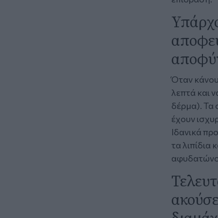
Υπάρχο
αποφεύ
αποφύγ
Όταν κάνουμ
λεπτά και ν
δέρμα). Τα 
έχουν ισχυρ
Ιδανικά πρ
τα λιπίδια 
αφυδατώνο
Τελευτ
ακούσε