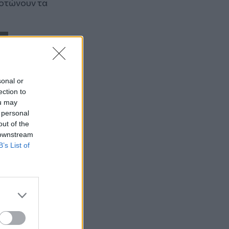
κοτώνουν τα
sonal or
ection to
ou may
 personal
out of the
 downstream
B’s List of