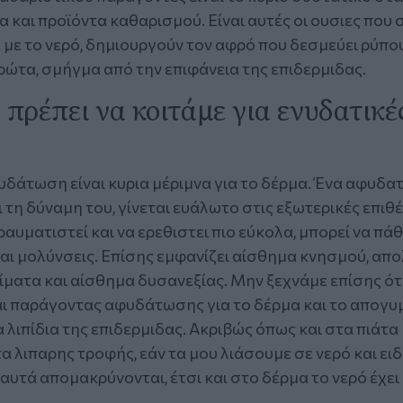
και προϊόντα καθαρισμού. Είναι αυτές οι ουσιες που 
με το νερό, δημιουργούν τον αφρό που δεσμεύει ρύπου
ρώτα, σμήγμα από την επιφάνεια της επιδερμιδας.
 πρέπει να κοιτάμε για ενυδατικέ
;
υδάτωση είναι κυρια μέριμνα για το δέρμα. Ένα αφυδ
 τη δύναμη του, γίνεται ευάλωτο στις εξωτερικές επιθέ
ραυματιστεί και να ερεθιστει πιο εύκολα, μπορεί να πάθ
αι μολύνσεις. Επίσης εμφανίζει αίσθημα κνησμού, απο
ματα και αίσθημα δυσανεξίας. Μην ξεχνάμε επίσης ότι 
ναι παράγοντας αφυδάτωσης για το δέρμα και το απογυ
 λιπίδια της επιδερμιδας. Ακριβώς όπως και στα πιάτα
 λιπαρης τροφής, εάν τα μου λιάσουμε σε νερό και ειδ
αυτά απομακρύνονται, έτσι και στο δέρμα το νερό έχει