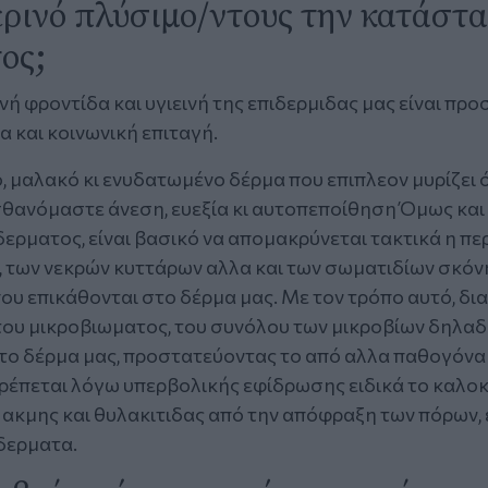
ρινό πλύσιμο/ντους την κατάστα
ος;
ή φροντίδα και υγιεινή της επιδερμιδας μας είναι πρ
 και κοινωνική επιταγή.
, μαλακό κι ενυδατωμένο δέρμα που επιπλεον μυρίζει 
ισθανόμαστε άνεση, ευεξία κι αυτοπεποίθηση Όμως κα
δερματος, είναι βασικό να απομακρύνεται τακτικά η πε
 των νεκρών κυττάρων αλλα και των σωματιδίων σκόνη
υ επικάθονται στο δέρμα μας. Με τον τρόπο αυτό, δια
του μικροβιωματος, του συνόλου των μικροβίων δηλαδ
 το δέρμα μας, προστατεύοντας το από αλλα παθογόνα 
ρέπεται λόγω υπερβολικής εφίδρωσης ειδικά το καλοκα
 ακμης και θυλακιτιδας από την απόφραξη των πόρων, 
 δερματα.