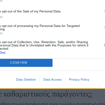
In
o opt-out of the Sale of my Personal Data.
In
to opt-out of processing my Personal Data for Targeted
ing.
In
o opt-out of Collection, Use, Retention, Sale, and/or Sharing
ersonal Data that Is Unrelated with the Purposes for which it
lected.
Out
CONFIRM
ήσουμε για το τι είναι σημαντικό 
ε όταν επιλέγουμε το αφρόλουτρο
Data Deletion
Data Access
Privacy Policy
ινήσουμε με τα συστατικά τους..
ε καθαριστικούς παράγοντες;
καθαριστικού παράγοντες είναι το κύριο συστατικό στα