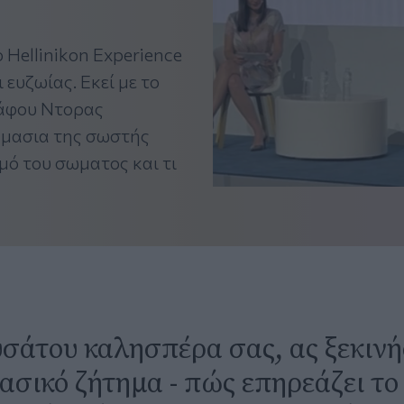
 Hellinikon Experience
ευζωίας. Εκεί με το
ράφου Ντορας
μασια της σωστής
ό του σωματος και τι
σάτου καλησπέρα σας, ας ξεκιν
βασικό ζήτημα - πώς επηρεάζει το