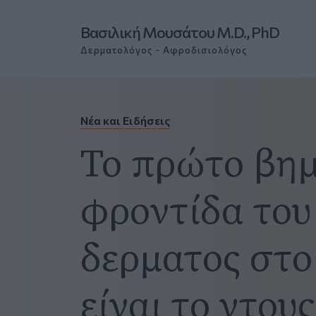
Βασιλική Μουσάτου M.D., PhD
Δερματολόγος - Αφροδισιολόγος
Νέα και Ειδήσεις
Το πρώτο βημ
φροντίδα του
δερματος στ
είναι το ντους