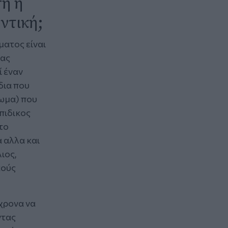
η η
ντική;
ματος είναι
ίας
ί έναν
δια που
ιωμα) που
πιδικος
το
 αλλα και
ιος,
κούς
χρονα να
ντας