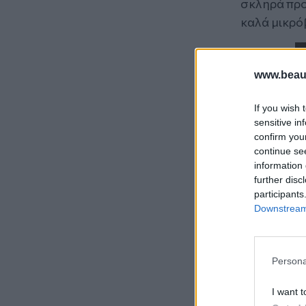
σκληρά προ
καλά μικρό
www.beaut
If you wish 
sensitive in
confirm you
continue se
information 
further disc
participants
Downstream 
Persona
I want t