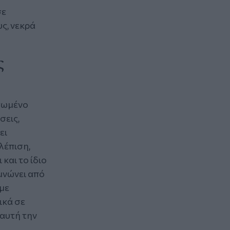
σε
ς, νεκρά
ς
ατωμένο
σεις,
ει
λέπιση,
και το ίδιο
μνώνει από
 με
ικά σε
 αυτή την