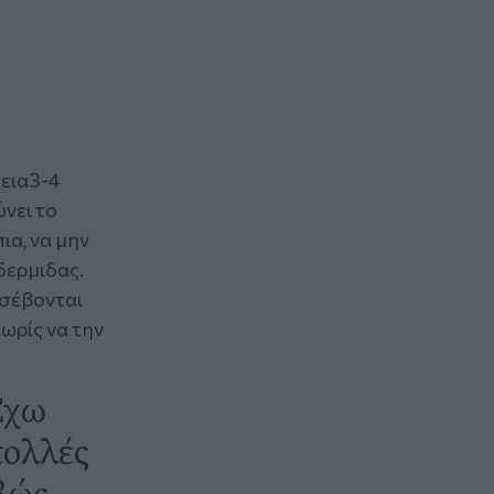
κεια3-4
νει το
ια, να μην
δερμιδας.
 σέβονται
χωρίς να την
Έχω
πολλές