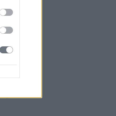
να
 μας.
. πρώτα