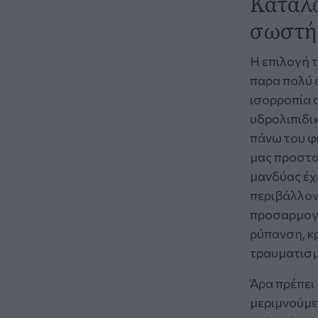
Καταλα
σωστή 
Η επιλογή 
παρα πολύ 
ισορροπία σ
υδρολιπιδι
πάνω του φ
μας προστα
μανδύας έχε
περιβάλλον 
προσαρμογή 
ρύπανση, κρ
τραυματισμο
Άρα πρέπει 
μεριμνούμε