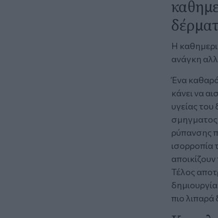
καθημε
δέρματ
Η καθημεριν
ανάγκη αλλα
Ένα καθαρό
κάνει να α
υγείας του 
σμηγματος,
ρύπανσης πο
ισορροπία 
αποικίζουν
Τέλος αποτ
δημιουργία
πιο λιπαρά