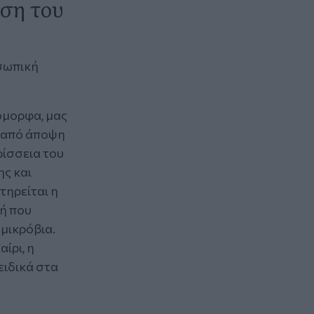
ση του
οσωπική
όμορφα, μας
ι από άποψη
ρίσσεια του
ς και
τηρείται η
ή που
μικρόβια.
ίρι, η
ειδικά στα