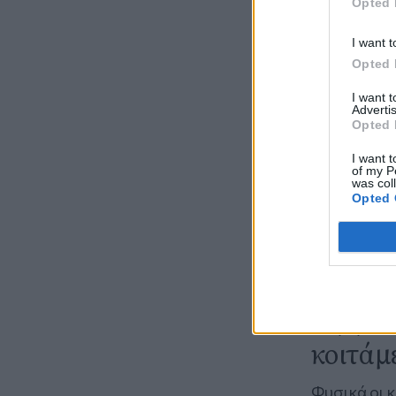
Opted 
I want t
Opted 
I want 
Advertis
Opted 
I want t
of my P
was col
Opted 
Ας μιλ
κοιτάμ
Ας ξεκ
κοιτάμ
Φυσικά οι 