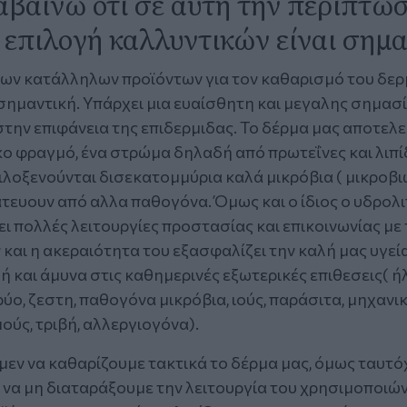
βαίνω ότι σε αυτή την περίπτωσ
επιλογή καλλυντικών είναι σημα
των κατάλληλων προϊόντων για τον καθαρισμό του δερ
σημαντική. Υπάρχει μια ευαίσθητη και μεγαλης σημασ
την επιφάνεια της επιδερμιδας. Το δέρμα μας αποτελε
κο φραγμό, ένα στρώμα δηλαδή από πρωτεΐνες και λιπί
ιλοξενούνται δισεκατομμύρια καλά μικρόβια ( μικροβ
τευουν από αλλα παθογόνα. Όμως και ο ίδιος ο υδρολι
ι πολλές λειτουργίες προστασίας και επικοινωνίας με 
και η ακεραιότητα του εξασφαλίζει την καλή μας υγεία
και άμυνα στις καθημερινές εξωτερικές επιθεσεις( ήλ
ύο, ζεστη, παθογόνα μικρόβια, ιούς, παράσιτα, μηχανι
ύς, τριβή, αλλεργιογόνα).
μεν να καθαρίζουμε τακτικά το δέρμα μας, όμως ταυτό
 να μη διαταράξουμε την λειτουργία του χρησιμοποιώ