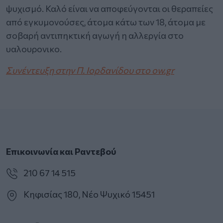
ψυχισμό. Καλό είναι να αποφεύγονται οι θεραπείες
από εγκυμονούσες, άτομα κάτω των 18, άτομα με
σοβαρή αντιπηκτική αγωγή η αλλεργία στο
υαλουρονικο.
Συνέντευξη στην Π. Ιορδανίδου στο ow.gr
Επικοινωνία και Ραντεβού
210 67 14 515
Κηφισίας 180, Νέο Ψυχικό 15451