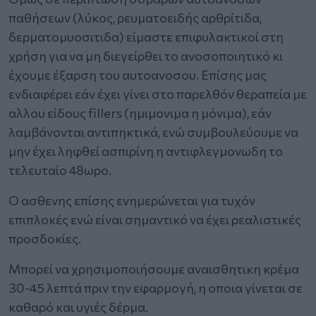
παθήσεων (λύκος, ρευματοειδής αρθρίτιδα,
δερματομυοσιτιδα) είμαστε επιφυλακτικοί στη
χρήση για να μη διεγείρθει το ανοσοποιητικό κι
έχουμε έξαρση του αυτοανοσου. Επίσης μας
ενδιαφέρει εάν έχει γίνει στο παρελθόν θεραπεία με
αλλου είδους fillers (ημιμονιμα η μόνιμα), εάν
λαμβάνονται αντιπηκτικά, ενώ συμβουλεύουμε να
μην έχει ληφθεί ασπιρίνη η αντιφλεγμονωδη το
τελευταίο 48ωρο.
Ο ασθενης επίσης ενημερώνεται για τυχόν
επιπλοκές ενώ είναι σημαντικό να έχει ρεαλιστικές
προσδοκίες.
Μπορεί να χρησιμοποιήσουμε αναισθητικη κρέμα
30-45 λεπτά πριν την εφαρμογή, η οποια γίνεται σε
καθαρό και υγιές δέρμα.