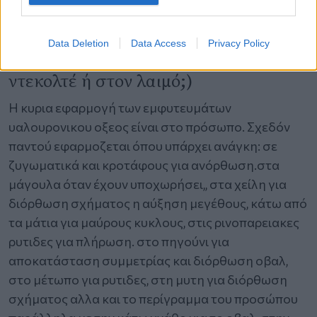
filler και γιατί; Εκτός απο το
πρόσωπο, σε ποια άλλα σημεία
Data Deletion
Data Access
Privacy Policy
μπορούμε να το εφαρμόσουμε (πχ στο
ντεκολτέ ή στον λαιμό;)
Η κυρια εφαρμογή των εμφυτευμάτων
υαλουρονικου οξεος είναι στο πρόσωπο. Σχεδόν
παντού εφαρμοζεται όπου υπάρχει ανάγκη: σε
ζυγωματικά και κροτάφους για ανόρθωση.στα
μάγουλα όταν έχουν υποχωρήσει,, στα χείλη για
διόρθωση σχήματος η αύξηση μεγέθους, κάτω από
τα μάτια για μαύρους κυκλους, στις ρινοπαρειακες
ρυτιδες για πλήρωση. στο πηγούνι για
αποκατάσταση συμμετρίας και διόρθωση οβαλ,
στο μέτωπο για ρυτιδες, στη μυτη για διόρθωση
σχήματος αλλα και το περίγραμμα του προσώπου