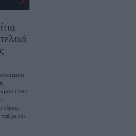
ίτια
τελικά
ς
τοπισμενη
τη
εγμονή σαν
α
 υπάρχει
παίζει και