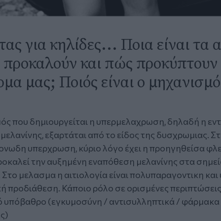
ας για κηλίδες... Ποια είναι τα α
ς προκαλούν και πώς προκύπτουν 
ρμα μας; Ποιός είναι ο μηχανισμό
.
ός που δημιουργείται η υπερμελαχρωση, δηλαδή η εν
μελανίνης, εξαρτάται από το είδος της δυσχρωμιας. Σ
νωδη υπερχρωση, κύριο λόγο έχει η προηγηθείσα φλ
προκαλεί την αυξημένη εναπόθεση μελανίνης στα σημεί
 Στο μελασμα η αιτιολογία είναι πολυπαραγοντικη και
ή προδιάθεση. Κάποιο ρόλο σε ορισμένες περιπτώσεις 
ό υπόβαθρο (εγκυμοσύνη / αντισυλληπτικά / φάρμακα
ς)