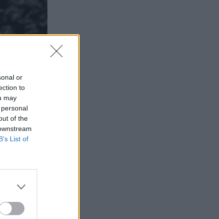
sonal or
ection to
ou may
 personal
out of the
 downstream
B’s List of