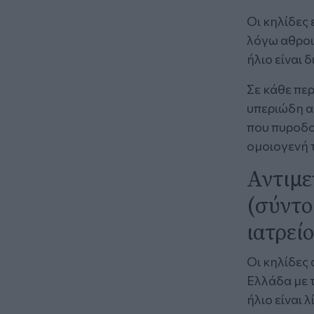
Οι κηλίδες
λόγω αθροι
ήλιο είναι 
Σε κάθε πε
υπεριώδη ακ
που πυροδο
ομοιογενή 
Αντιμε
(σύντο
ιατρείο
Οι κηλίδες
Ελλάδα με τ
ήλιο είναι 