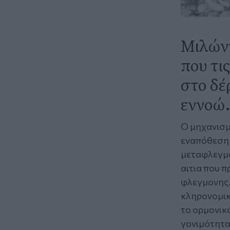
Μιλώντ
που τι
στο δέ
εννοώ
Ο μηχανισμ
εναπόθεση 
μεταφλεγμο
αιτια που 
φλεγμονης.
κληρονομικ
το ορμονικ
γονιμότητα