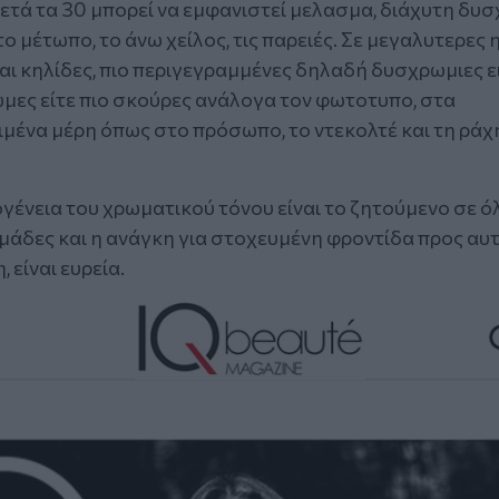
μετά τα 30 μπορεί να εμφανιστεί μελασμα, διάχυτη δυ
 μέτωπο, το άνω χείλος, τις παρειές. Σε μεγαλυτερες η
αι κηλίδες, πιο περιγεγραμμένες δηλαδή δυσχρωμιες ε
μες είτε πιο σκούρες ανάλογα τον φωτοτυπο, στα
ιμένα μέρη όπως στο πρόσωπο, το ντεκολτέ και τη ράχ
γένεια του χρωματικού τόνου είναι το ζητούμενο σε όλ
ομάδες και η ανάγκη για στοχευμένη φροντίδα προς αυτ
 είναι ευρεία.