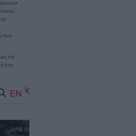
σχρωμια
λικιες
ιτε
η των
ες τις
ή την