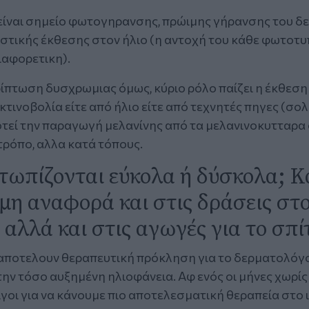
 είναι σημείο φωτογηρανσης, πρώιμης γήρανσης του δ
στικής έκθεσης στον ήλιο (η αντοχή του κάθε φωτοτυ
διαφορετικη).
ρίπτωση δυσχρωμιας όμως, κύριο ρόλο παίζει η έκθεση
τινοβολία είτε από ήλιο είτε από τεχνητές πηγες (σο
τεί την παραγωγή μελανίνης από τα μελανινοκυτταρα 
τρόπο, αλλα κατά τόπους.
τωπίζονται εύκολα ή δύσκολα; Κ
μη αναφορά και στις δράσεις στ
 αλλά και στις αγωγές για το σπί
 αποτελουν θεραπευτική πρόκληση για το δερματολόγ
ην τόσο αυξημένη ηλιοφάνεια. Αφ ενός οι μήνες χωρίς
λίγοι για να κάνουμε πιο αποτελεσματική θεραπεία στο 