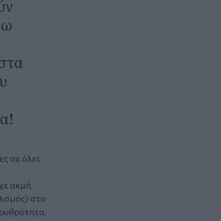
ύν
πω
ιστα
υ
α!
ες σε όλες
χε ακμή.
θισμός) στο
ερυθρότητα.