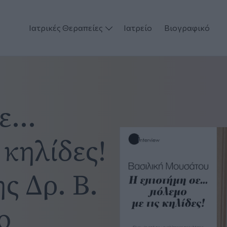
Ιατρικές Θεραπείες
Ιατρείο
Βιογραφικό
...
 κηλίδες!
ς Δρ. Β.
ο