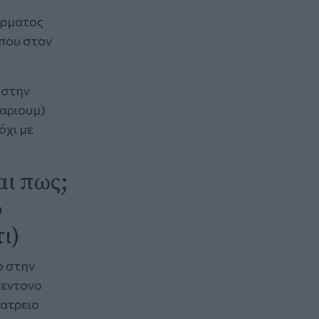
ερματος
που στον
 στην
λαριουμ)
όχι με
αι πως;
ο
τι)
ο στην
 εντονο
ιατρειο