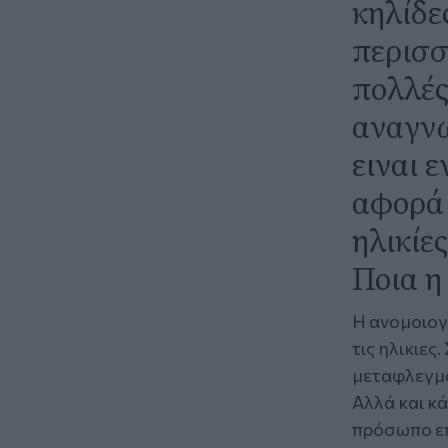
κηλίδε
περισσ
πολλές
αναγνώ
ειναι 
αφορά 
ηλικίε
Ποια η
Η ανομοιογ
τις ηλικιες
μεταφλεγμο
Αλλά και κ
πρόσωπο επ