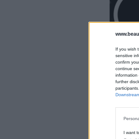
www.beaut
If you wish 
sensitive in
confirm you
continue se
information 
further disc
participants
Downstream 
Persona
I want t