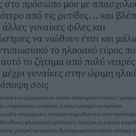
ς στο πρόσωπο μου με απασχολο
ότερο από τις ρυτίδες... και βλέ
 άλλες γυναίκες φίλες και
στριες να νιώθουν έτσι και μάλ
εντυπωσιακό το ηλικιακό εύρος πο
αυτό το ζήτημα από πολύ νεαρές
ς μέχρι γυναίκες στην ώριμη ηλικί
 άποψη σου;
ένεια του χρωματικού τόνου απασχολεί πολλές γυναίκ
. Σε νεαρότερες γυναίκες, η ακμή μπορεί να αφήσει
νωδη υπερχρωση, σκούρα σημαδια εκεί που προϋπήρ
άθε είδους φλεγμονή (μόλυνση, τραύμα, εγκαυμα η ερε
ίσης μπορεί να αφήσει δυσχρωμια εκεί όπου υπήρχε 