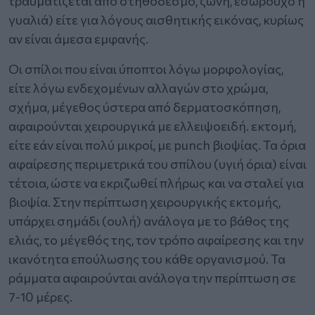
τραυματίζεται από στηθόδεσμο, ζώνη, εσώρουχο ή
γυαλιά) είτε για λόγους αισθητικής εικόνας, κυρίως
αν είναι άμεσα εμφανής.
Οι σπίλοι που είναι ύποπτοι λόγω μορφολογίας,
είτε λόγω ενδεχομένων αλλαγών στο χρώμα,
σχήμα, μέγεθος ύστερα από δερματοσκόπηση,
αφαιρούνται χειρουργικά με ελλειψοειδή. εκτομή,
είτε εάν είναι πολύ μικροί, με punch βιοψίας. Τα όρια
αφαίρεσης περιμετρικά του σπίλου (υγιή όρια) είναι
τέτοια, ώστε να εκριζωθεί πλήρως και να σταλεί για
βιοψία. Στην περίπτωση χειρουργικής εκτομής,
υπάρχει σημάδι (ουλή) ανάλογα με το βάθος της
ελιάς, το μέγεθός της, τον τρόπο αφαίρεσης και την
ικανότητα επούλωσης του κάθε οργανισμού. Τα
ράμματα αφαιρούνται ανάλογα την περίπτωση σε
7-10 μέρες.