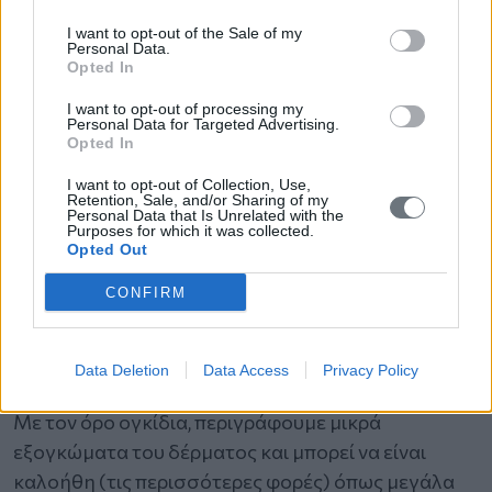
συνέπεια τη δημιουργία αποστήματος. Η αφαίρεση
της σμηγματογόνου κύστης θα πρέπει να
I want to opt-out of the Sale of my
Personal Data.
πραγματοποιείται (υπό τοπική αναισθησία) ριζικά
Opted In
με την κάψα ανέπαφη/ολόκληρη, ώστε η κύστη να
I want to opt-out of processing my
μην υποτροπιάσει στο μέλλον. Η απλή
Personal Data for Targeted Advertising.
Opted In
παρακέντηση ή πίεση της κύστης για έξοδο του
σμήγματος είναι λανθασμένη, διότι με τον τρόπο
I want to opt-out of Collection, Use,
Retention, Sale, and/or Sharing of my
αυτό η κύστη στο μέλλον θα επανεμφανιστεί, αφού
Personal Data that Is Unrelated with the
Purposes for which it was collected.
η κάψα (περίβλημα) παραμένει στον οργανισμό,
Opted Out
ενώ υφίσταται επιπλέον η πιθανότητα εισόδου
CONFIRM
μικροβίων στην κύστη, με επακόλουθη μόλυνσή
της και τη δημιουργία αποστήματος.
Data Deletion
Data Access
Privacy Policy
Αφαίρεση ογκιδίων
Με τον όρο ογκίδια, περιγράφουμε μικρά
εξογκώματα του δέρματος και μπορεί να είναι
καλοήθη (τις περισσότερες φορές) όπως μεγάλα