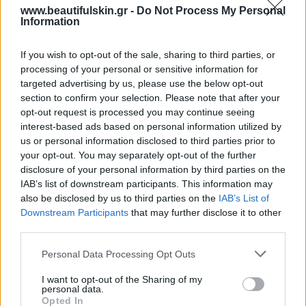
σμηγματογόνου κύστης δεν είναι δυνατή μόνο
www.beautifulskin.gr -
Do Not Process My Personal
Information
κατά την εφηβεία, αλλά σε οποιαδήποτε ηλικία και
σε οποιοδήποτε σημείο του σώματος. Συχνότερες
If you wish to opt-out of the sale, sharing to third parties, or
περιοχές εντόπισης είναι το τριχωτό της κεφαλής, ο
processing of your personal or sensitive information for
αυχένας και τα άκρα. Σε πολλούς ανθρώπους
targeted advertising by us, please use the below opt-out
section to confirm your selection. Please note that after your
παρατηρούνται περισσότερες από μία κύστεις.
opt-out request is processed you may continue seeing
interest-based ads based on personal information utilized by
Κάποιες φορές οι κύστεις, φλεγμαίνουν,
us or personal information disclosed to third parties prior to
διογκώνονται και πονάνε, ενώ για την
your opt-out. You may separately opt-out of the further
αντιμετώπιση της φλεγμονής, συχνά απαιτείται
disclosure of your personal information by third parties on the
IAB’s list of downstream participants. This information may
αντιβιοτική αγωγή με χάπια. Η κύστη μετά τη
also be disclosed by us to third parties on the
IAB’s List of
φλεγμονή παραμένει μέσα στο δέρμα σαν
Downstream Participants
that may further disclose it to other
σακουλάκι με σμήγμα και η πλήρης αντιμετώπιση
third parties.
είναι χειρουργική.
Personal Data Processing Opt Outs
Οι κύστεις προτείνουμε να αφαιρούνται ειδικά εάν
I want to opt-out of the Sharing of my
personal data.
είναι μεγάλες, διότι είναι πιθανή η μόλυνσή τους, με
Opted In