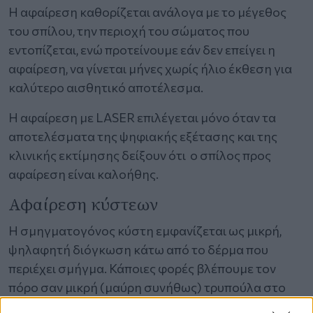
Η αφαίρεση καθορίζεται ανάλογα με το μέγεθος
του σπίλου, την περιοχή του σώματος που
εντοπίζεται, ενώ προτείνουμε εάν δεν επείγει η
αφαίρεση, να γίνεται μήνες χωρίς ήλιο έκθεση για
καλύτερο αισθητικό αποτέλεσμα.
Η αφαίρεση με LASER επιλέγεται μόνο όταν τα
αποτελέσματα της ψηφιακής εξέτασης και της
κλινικής εκτίμησης δείξουν ότι ο σπίλος προς
αφαίρεση είναι καλοήθης.
Αφαίρεση κύστεων
Η σμηγματογόνος κύστη εμφανίζεται ως μικρή,
ψηλαφητή διόγκωση κάτω από το δέρμα που
περιέχει σμήγμα. Κάποιες φορές βλέπουμε τον
πόρο σαν μικρή (μαύρη συνήθως) τρυπούλα στο
δέρμα της περιοχής. Η εμφάνιση της